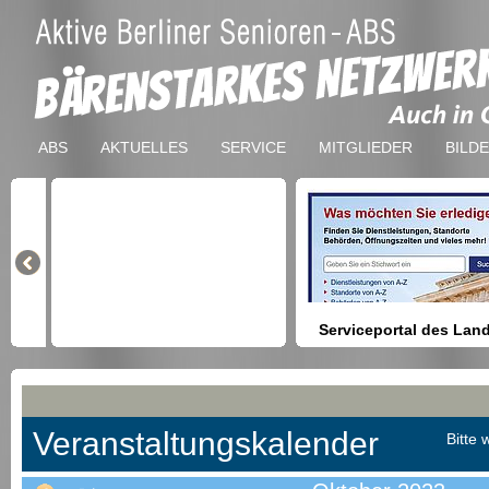
ABS
AKTUELLES
SERVICE
MITGLIEDER
BILD
Serviceportal des Lan
Berlin
Hilfestellung beim Finden vo
Dienstleistungen, Formulare,
Anmeldung bei Ämtern usw.
Veranstaltungskalender
Bitte 