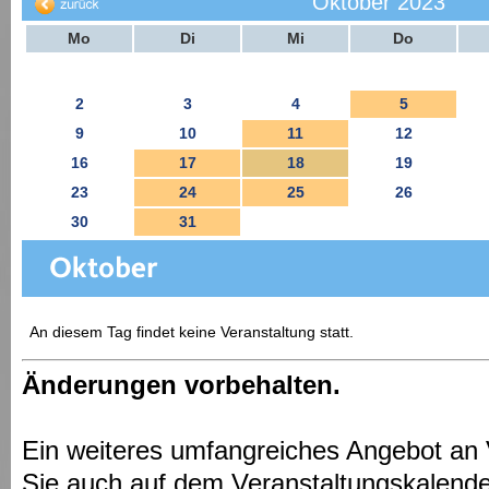
Oktober 2023
Mo
Di
Mi
Do
2
3
4
5
9
10
11
12
16
17
18
19
23
24
25
26
30
31
An diesem Tag findet keine Veranstaltung statt.
Änderungen vorbehalten.
Ein weiteres umfangreiches Angebot an 
Sie auch auf dem Veranstaltungskalende