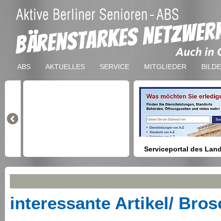
ABS
AKTUELLES
SERVICE
MITGLIEDER
BILD
Serviceportal des Lan
Berlin
Hilfestellung beim Finden vo
Dienstleistungen, Formulare,
Anmeldung bei Ämtern usw.
interessante Artikel/ Bro