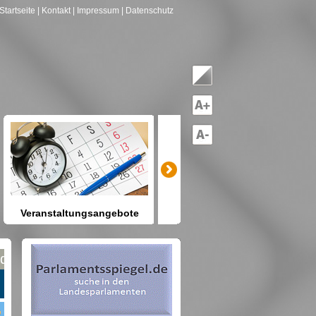
Startseite
| Kontakt
| Impressum
| Datenschutz
Veranstaltungsangebote
mitreden-mitgestalten
Heute schon etwas vor? Kennen
Sie Berlin und seine Angebote?
net nach Gruppen--->hier drücken