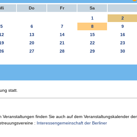
Mi
Do
Fr
Sa
1
2
5
6
7
8
9
12
13
14
15
16
19
20
21
22
23
26
27
28
29
30
ung statt.
n Veranstaltungen finden Sie auch auf dem Veranstaltungskalender der
Betreuungsvereine :
Interessengemeinschaft der Berliner