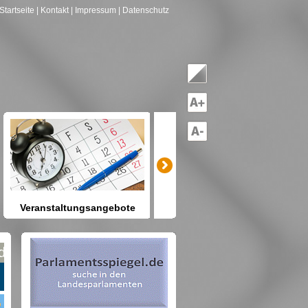
Startseite
| Kontakt
| Impressum
| Datenschutz
Veranstaltungsangebote
mitreden-mitgestalten
Heute schon etwas vor? Kennen
Sie Berlin und seine Angebote?
net nach Gruppen--->hier drücken