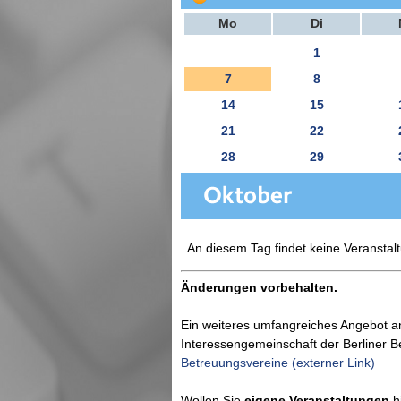
Mo
Di
1
7
8
14
15
21
22
28
29
An diesem Tag findet keine Veranstalt
Änderungen vorbehalten.
Ein weiteres umfangreiches Angebot a
Interessengemeinschaft der Berliner 
Betreuungsvereine (externer Link)
Wollen Sie
eigene Veranstaltungen
hi