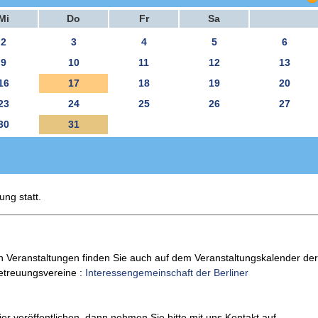
Mi
Do
Fr
Sa
2
3
4
5
6
9
10
11
12
13
16
17
18
19
20
23
24
25
26
27
30
31
ung statt.
n Veranstaltungen finden Sie auch auf dem Veranstaltungskalender der
Betreuungsvereine :
Interessengemeinschaft der Berliner
er veröffentlichen, dann nehmen Sie bitte mit uns Kontakt auf