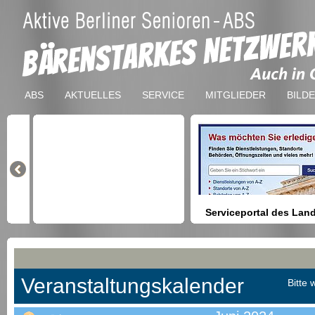
ABS
AKTUELLES
SERVICE
MITGLIEDER
BILD
Serviceportal des Lan
Berlin
Hilfestellung beim Finden vo
Dienstleistungen, Formulare,
Anmeldung bei Ämtern usw.
Veranstaltungskalender
Bitte 