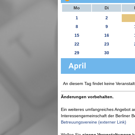
Mo
Di
1
2
8
9
15
16
22
23
29
30
An diesem Tag findet keine Veranstalt
Änderungen vorbehalten.
Ein weiteres umfangreiches Angebot a
Interessengemeinschaft der Berliner 
Betreuungsvereine (externer Link)
Wollen Sie
eigene Veranstaltungen
hi