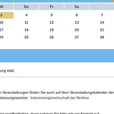
Mi
Do
Fr
Sa
3
4
5
6
7
10
11
12
13
14
17
18
19
20
21
24
25
26
27
28
ung statt.
n Veranstaltungen finden Sie auch auf dem Veranstaltungskalender der
Betreuungsvereine :
Interessengemeinschaft der Berliner
er veröffentlichen, dann nehmen Sie bitte mit uns Kontakt auf