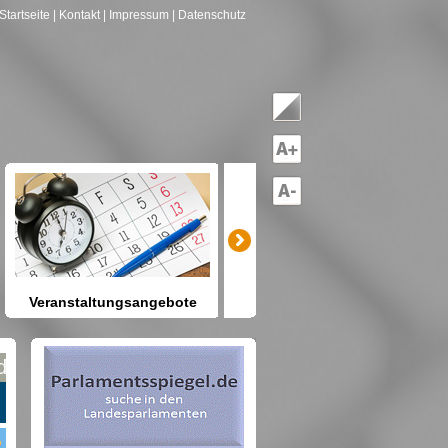
Startseite
| Kontakt
| Impressum
| Datenschutz
Veranstaltungsangebote
mitreden-mitgestalten
Heute schon etwas vor? Kennen
Sie Berlin und seine Angebote?
net nach Gruppen--->hier drücken