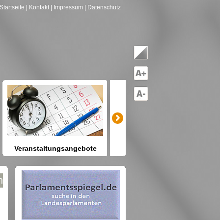
Startseite
| Kontakt
| Impressum
| Datenschutz
Veranstaltungsangebote
mitreden-mitgestalten
Heute schon etwas vor? Kennen
Sie Berlin und seine Angebote?
 nach Gruppen--->hier drücken