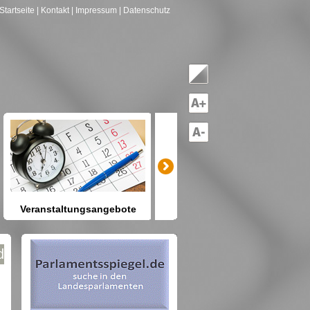
Startseite
| Kontakt
| Impressum
| Datenschutz
Veranstaltungsangebote
mitreden-mitgestalten
Heute schon etwas vor? Kennen
Sie Berlin und seine Angebote?
et nach Gruppen--->hier drücken