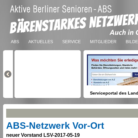
ABS
AKTUELLES
SERVICE
MITGLIEDER
BILD
Serviceportal des Lan
Berlin
Hilfestellung beim Finden vo
Dienstleistungen, Formulare,
Anmeldung bei Ämtern usw.
ABS-Netzwerk Vor-Ort
neuer Vorstand LSV-2017-05-19