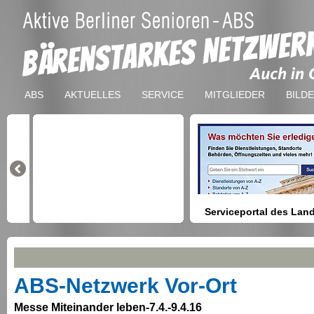
ABS
AKTUELLES
SERVICE
MITGLIEDER
BILD
Serviceportal des Lan
Berlin
Hilfestellung beim Finden vo
Dienstleistungen, Formulare,
Anmeldung bei Ämtern usw.
ABS-Netzwerk Vor-Ort
Messe Miteinander leben-7.4.-9.4.16