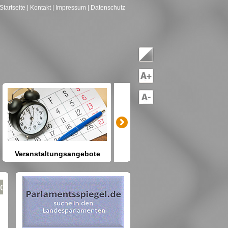
Startseite
| Kontakt
| Impressum
| Datenschutz
Veranstaltungsangebote
mitreden-mitgestalten
Heute schon etwas vor? Kennen
Sie Berlin und seine Angebote?
net nach Gruppen--->hier drücken