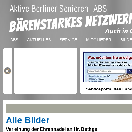
ABS
AKTUELLES
SERVICE
MITGLIEDER
BILD
Serviceportal des Lan
Berlin
Hilfestellung beim Finden vo
Dienstleistungen, Formulare,
Anmeldung bei Ämtern usw.
Alle Bilder
Verleihung der Ehrennadel an Hr. Bethge