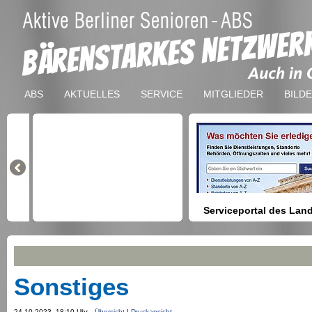
ABS
AKTUELLES
SERVICE
MITGLIEDER
BILD
Serviceportal des Lan
Berlin
Hilfestellung beim Finden vo
Dienstleistungen, Formulare,
Anmeldung bei Ämtern usw.
Sonstiges
24.10.2023, 18:10 Uhr
Übersicht
|
Druckansicht