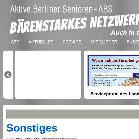
ABS
AKTUELLES
SERVICE
MITGLIEDER
BILD
Serviceportal des Lan
Berlin
Hilfestellung beim Finden vo
Dienstleistungen, Formulare,
Anmeldung bei Ämtern usw.
Sonstiges
17.11.2021, 15:54 Uhr
Übersicht
|
Druckansicht