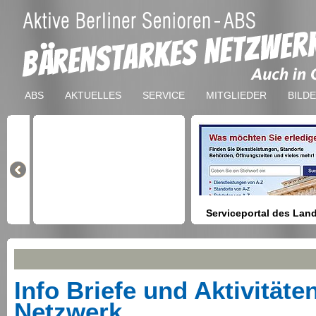
ABS
AKTUELLES
SERVICE
MITGLIEDER
BILD
Serviceportal des Lan
Berlin
Hilfestellung beim Finden vo
Dienstleistungen, Formulare,
Anmeldung bei Ämtern usw.
Info Briefe und Aktivität
Netzwerk