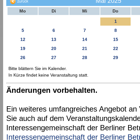
Mai 2025
Mo
Di
Mi
Do
1
5
6
7
8
12
13
14
15
19
20
21
22
26
27
28
29
Bitte blättern Sie im Kalender.
In Kürze findet keine Veranstaltung statt.
Änderungen vorbehalten.
Ein weiteres umfangreiches Angebot an 
Sie auch auf dem Veranstaltungskalende
Interessengemeinschaft der Berliner Bet
Interessengemeinschaft der Berliner Bet