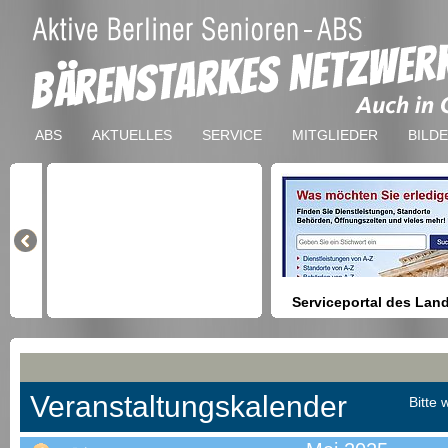
ABS
AKTUELLES
SERVICE
MITGLIEDER
BILD
Serviceportal des Lan
Berlin
Hilfestellung beim Finden vo
Dienstleistungen, Formulare,
Anmeldung bei Ämtern usw.
Veranstaltungskalender
Bitte 