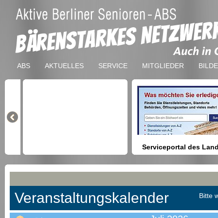
ABS
AKTUELLES
SERVICE
MITGLIEDER
BILD
Serviceportal des Lan
Berlin
Hilfestellung beim Finden vo
Dienstleistungen, Formulare,
Anmeldung bei Ämtern usw.
Veranstaltungskalender
Bitte 