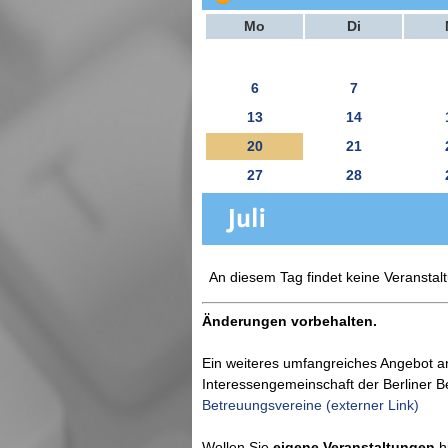
Mo
Di
6
7
13
14
20
21
27
28
An diesem Tag findet keine Veranstalt
Änderungen vorbehalten.
Ein weiteres umfangreiches Angebot a
Interessengemeinschaft der Berliner 
Betreuungsvereine (externer Link)
Wollen Sie
eigene Veranstaltungen
hi