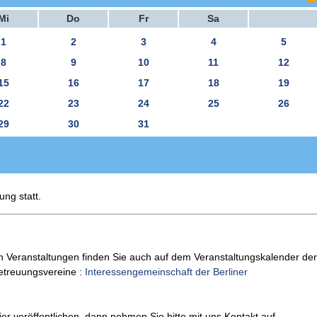
Mi
Do
Fr
Sa
1
2
3
4
5
8
9
10
11
12
15
16
17
18
19
22
23
24
25
26
29
30
31
ung statt.
n Veranstaltungen finden Sie auch auf dem Veranstaltungskalender der
Betreuungsvereine :
Interessengemeinschaft der Berliner
er veröffentlichen, dann nehmen Sie bitte mit uns Kontakt auf