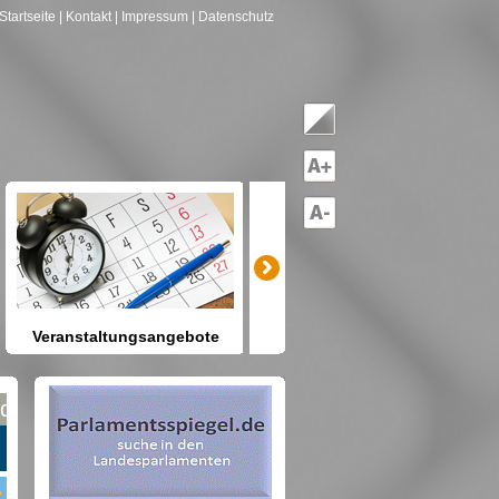
Startseite
| Kontakt
| Impressum
| Datenschutz
Veranstaltungsangebote
mitreden-mitgestalten
Heute schon etwas vor? Kennen
Sie Berlin und seine Angebote?
net nach Gruppen--->hier drücken