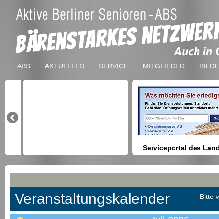
ABS
AKTUELLES
SERVICE
MITGLIEDER
BILD
Serviceportal des Lan
Berlin
Hilfestellung beim Finden vo
Dienstleistungen, Formulare,
Anmeldung bei Ämtern usw.
Veranstaltungskalender
Bitte 