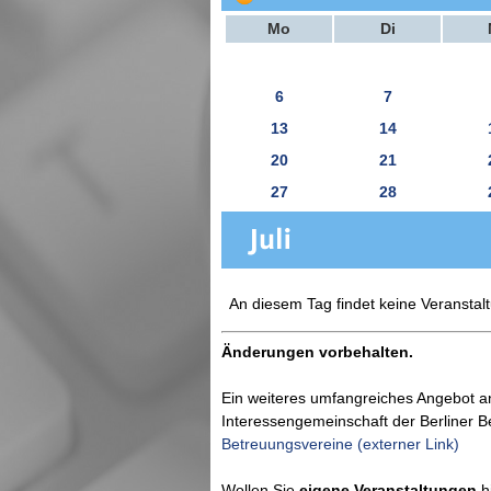
Mo
Di
6
7
13
14
20
21
27
28
An diesem Tag findet keine Veranstalt
Änderungen vorbehalten.
Ein weiteres umfangreiches Angebot a
Interessengemeinschaft der Berliner 
Betreuungsvereine (externer Link)
Wollen Sie
eigene Veranstaltungen
hi