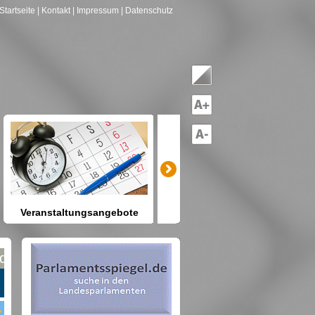
Startseite
| Kontakt
| Impressum
| Datenschutz
Veranstaltungsangebote
mitreden-mitgestalten
Heute schon etwas vor? Kennen
Sie Berlin und seine Angebote?
net nach Gruppen--->hier drücken