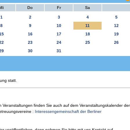
Mi
Do
Fr
Sa
1
2
3
4
5
8
9
10
11
12
15
16
17
18
19
22
23
24
25
26
29
30
31
ung statt.
n Veranstaltungen finden Sie auch auf dem Veranstaltungskalender der
Betreuungsvereine :
Interessengemeinschaft der Berliner
er veröffentlichen, dann nehmen Sie bitte mit uns Kontakt auf