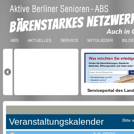
ABS
AKTUELLES
SERVICE
MITGLIEDER
BILD
Serviceportal des Lan
Berlin
Hilfestellung beim Finden vo
Dienstleistungen, Formulare,
Anmeldung bei Ämtern usw.
Veranstaltungskalender
Bitte 