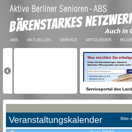
ABS
AKTUELLES
SERVICE
MITGLIEDER
BILD
Serviceportal des Lan
Berlin
Hilfestellung beim Finden vo
Dienstleistungen, Formulare,
Anmeldung bei Ämtern usw.
Veranstaltungskalender
Bitte 