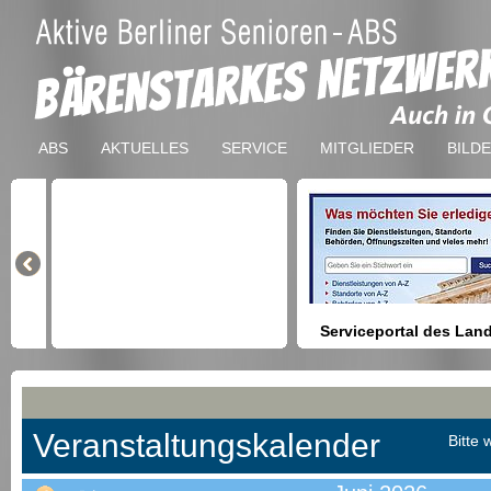
ABS
AKTUELLES
SERVICE
MITGLIEDER
BILD
Serviceportal des Lan
Berlin
Hilfestellung beim Finden vo
Dienstleistungen, Formulare,
Anmeldung bei Ämtern usw.
Veranstaltungskalender
Bitte 