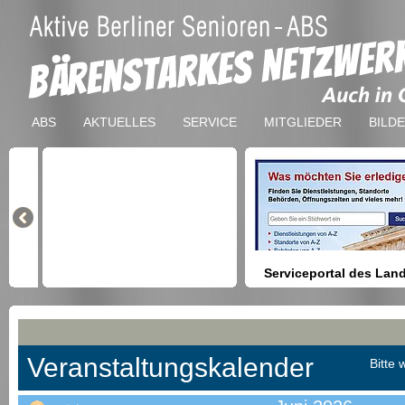
ABS
AKTUELLES
SERVICE
MITGLIEDER
BILD
Serviceportal des Lan
Berlin
Hilfestellung beim Finden vo
Dienstleistungen, Formulare,
Anmeldung bei Ämtern usw.
Veranstaltungskalender
Bitte 