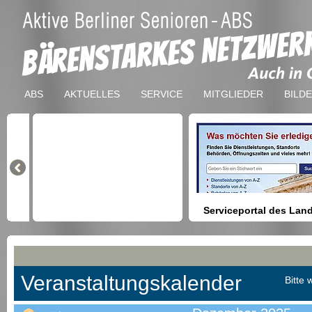
ABS
AKTUELLES
SERVICE
MITGLIEDER
BILD
Serviceportal des Lan
Berlin
Hilfestellung beim Finden vo
Dienstleistungen, Formulare,
Anmeldung bei Ämtern usw.
Veranstaltungskalender
Bitte 