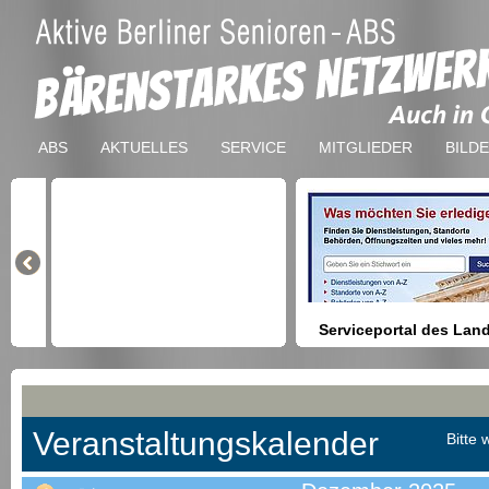
ABS
AKTUELLES
SERVICE
MITGLIEDER
BILD
Serviceportal des Lan
Berlin
Hilfestellung beim Finden vo
Dienstleistungen, Formulare,
Anmeldung bei Ämtern usw.
Veranstaltungskalender
Bitte 