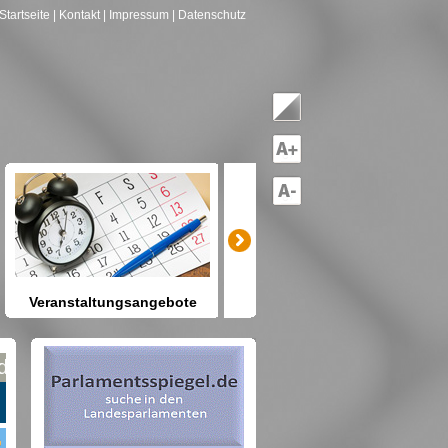
Startseite
| Kontakt
| Impressum
| Datenschutz
Veranstaltungsangebote
mitreden-mitgestalten
Heute schon etwas vor? Kennen
Sie Berlin und seine Angebote?
net nach Gruppen--->hier drücken