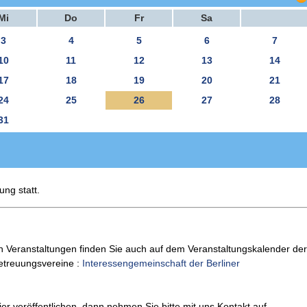
Mi
Do
Fr
Sa
3
4
5
6
7
10
11
12
13
14
17
18
19
20
21
24
25
26
27
28
31
ung statt.
n Veranstaltungen finden Sie auch auf dem Veranstaltungskalender der
Betreuungsvereine :
Interessengemeinschaft der Berliner
er veröffentlichen, dann nehmen Sie bitte mit uns Kontakt auf