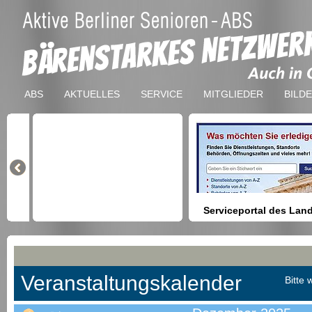
ABS
AKTUELLES
SERVICE
MITGLIEDER
BILD
Serviceportal des Lan
Berlin
Hilfestellung beim Finden vo
Dienstleistungen, Formulare,
Anmeldung bei Ämtern usw.
Veranstaltungskalender
Bitte 