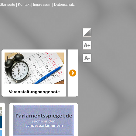
Startseite
| Kontakt
| Impressum
| Datenschutz
Veranstaltungsangebote
mitreden-mitgestalten
Heute schon etwas vor? Kennen
Sie Berlin und seine Angebote?
net nach Gruppen--->hier drücken