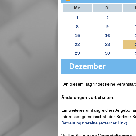
Mo
Di
1
2
8
9
15
16
22
23
29
30
An diesem Tag findet keine Veranstalt
Änderungen vorbehalten.
Ein weiteres umfangreiches Angebot a
Interessengemeinschaft der Berliner 
Betreuungsvereine (externer Link)
Wollen Sie
eigene Veranstaltungen
hi