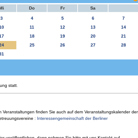
Mi
Do
Fr
Sa
3
4
5
6
7
10
11
12
13
14
17
18
19
20
21
24
25
26
27
28
31
ung statt.
n Veranstaltungen finden Sie auch auf dem Veranstaltungskalender der
Betreuungsvereine :
Interessengemeinschaft der Berliner
er veröffentlichen, dann nehmen Sie bitte mit uns Kontakt auf