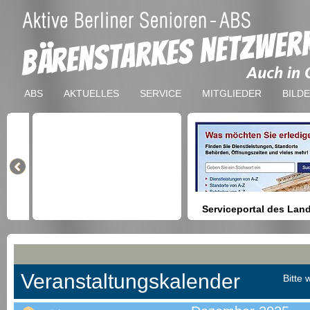
ABS
AKTUELLES
SERVICE
MITGLIEDER
BILD
Serviceportal des Lan
Berlin
Hilfestellung beim Finden vo
Dienstleistungen, Formulare,
Anmeldung bei Ämtern usw.
Veranstaltungskalender
Bitte 