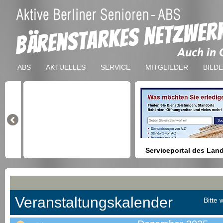
ABS
AKTUELLES
SERVICE
MITGLIEDER
BILD
Serviceportal des Lan
Berlin
Hilfestellung beim Finden vo
Dienstleistungen, Formulare,
Anmeldung bei Ämtern usw.
Veranstaltungskalender
Bitte 