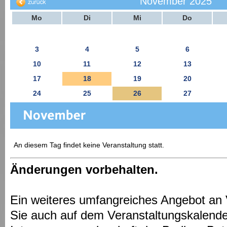
November 2025
Mo
Di
Mi
Do
3
4
5
6
10
11
12
13
17
18
19
20
24
25
26
27
An diesem Tag findet keine Veranstaltung statt.
Änderungen vorbehalten.
Ein weiteres umfangreiches Angebot an 
Sie auch auf dem Veranstaltungskalende