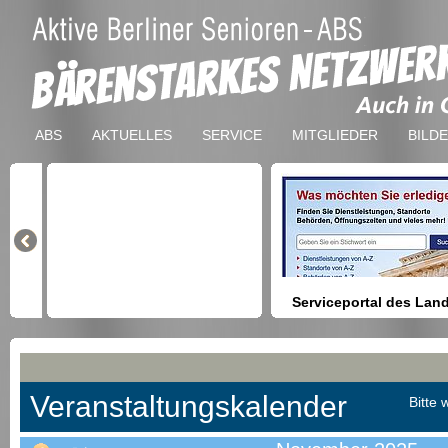
ABS
AKTUELLES
SERVICE
MITGLIEDER
BILD
Serviceportal des Lan
Berlin
Hilfestellung beim Finden vo
Dienstleistungen, Formulare,
Anmeldung bei Ämtern usw.
Veranstaltungskalender
Bitte 