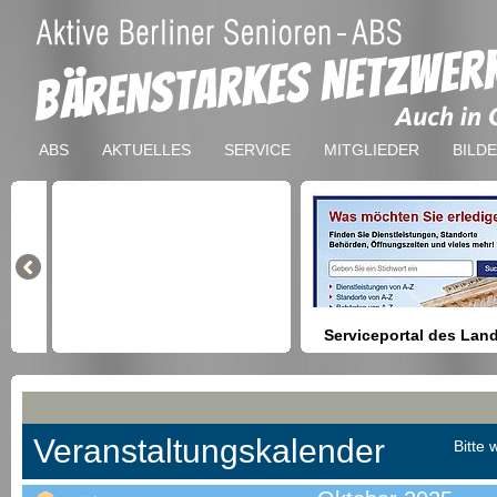
ABS
AKTUELLES
SERVICE
MITGLIEDER
BILD
Serviceportal des Lan
Berlin
Hilfestellung beim Finden vo
Dienstleistungen, Formulare,
Anmeldung bei Ämtern usw.
Veranstaltungskalender
Bitte 