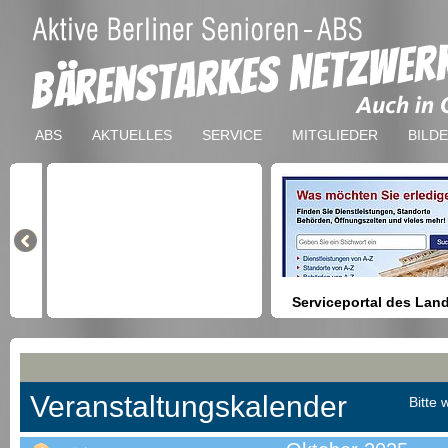
ABS
AKTUELLES
SERVICE
MITGLIEDER
BILD
Serviceportal des Lan
Berlin
Hilfestellung beim Finden vo
Dienstleistungen, Formulare,
Anmeldung bei Ämtern usw.
Veranstaltungskalender
Bitte 