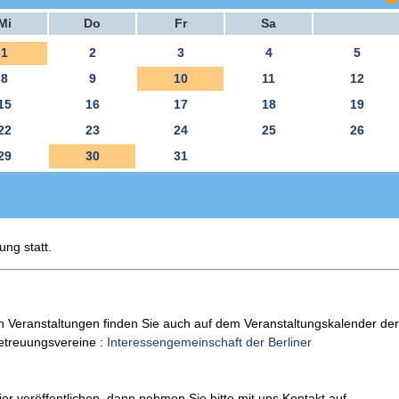
Mi
Do
Fr
Sa
1
2
3
4
5
8
9
10
11
12
15
16
17
18
19
22
23
24
25
26
29
30
31
ung statt.
n Veranstaltungen finden Sie auch auf dem Veranstaltungskalender der
Betreuungsvereine :
Interessengemeinschaft der Berliner
er veröffentlichen, dann nehmen Sie bitte mit uns Kontakt auf