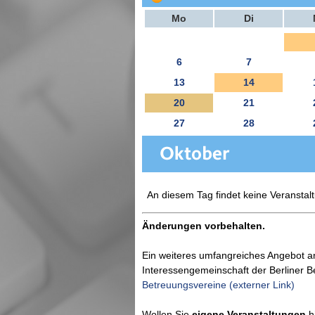
Mo
Di
6
7
13
14
20
21
27
28
An diesem Tag findet keine Veranstalt
Änderungen vorbehalten.
Ein weiteres umfangreiches Angebot a
Interessengemeinschaft der Berliner 
Betreuungsvereine (externer Link)
Wollen Sie
eigene Veranstaltungen
hi