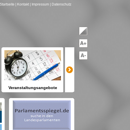
Startseite
| Kontakt
| Impressum
| Datenschutz
Veranstaltungsangebote
mitreden-mitgestalten
Heute schon etwas vor? Kennen
Sie Berlin und seine Angebote?
net nach Gruppen--->hier drücken