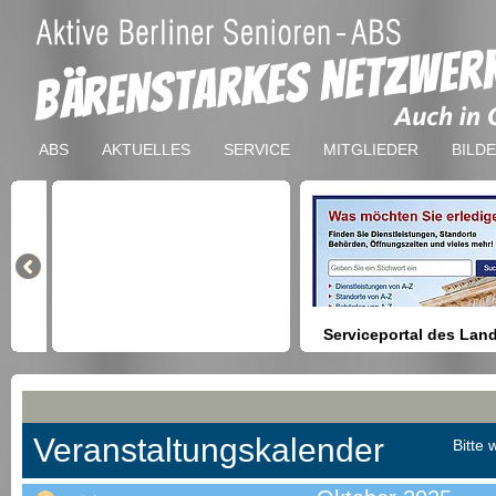
ABS
AKTUELLES
SERVICE
MITGLIEDER
BILD
Serviceportal des Lan
Berlin
Hilfestellung beim Finden vo
Dienstleistungen, Formulare,
Anmeldung bei Ämtern usw.
Veranstaltungskalender
Bitte 