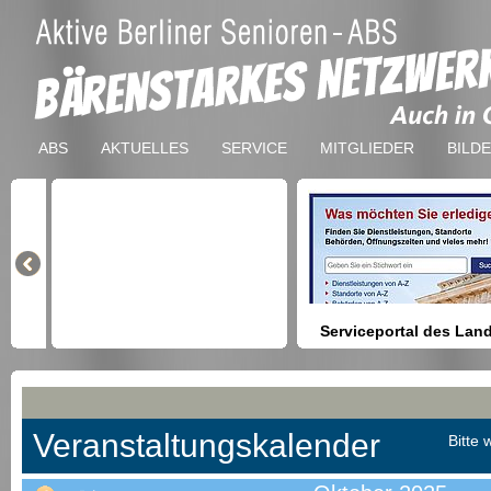
ABS
AKTUELLES
SERVICE
MITGLIEDER
BILD
Serviceportal des Lan
Berlin
Hilfestellung beim Finden vo
Dienstleistungen, Formulare,
Anmeldung bei Ämtern usw.
Veranstaltungskalender
Bitte 