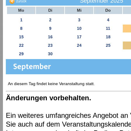
September 2025
Mo
Di
Mi
Do
1
2
3
4
8
9
10
11
15
16
17
18
22
23
24
25
29
30
An diesem Tag findet keine Veranstaltung statt.
Änderungen vorbehalten.
Ein weiteres umfangreiches Angebot an 
Sie auch auf dem Veranstaltungskalende