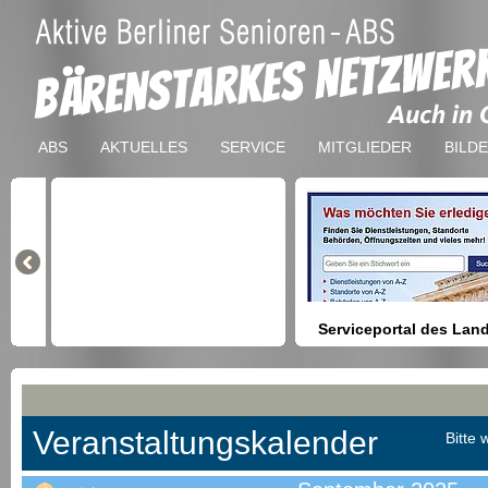
ABS
AKTUELLES
SERVICE
MITGLIEDER
BILD
Serviceportal des Lan
Berlin
Hilfestellung beim Finden vo
Dienstleistungen, Formulare,
Anmeldung bei Ämtern usw.
Veranstaltungskalender
Bitte 