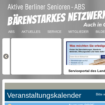
ABS
AKTUELLES
SERVICE
MITGLIEDER
BILD
Serviceportal des Lan
Berlin
Hilfestellung beim Finden vo
Dienstleistungen, Formulare,
Anmeldung bei Ämtern usw.
Veranstaltungskalender
Bitte 