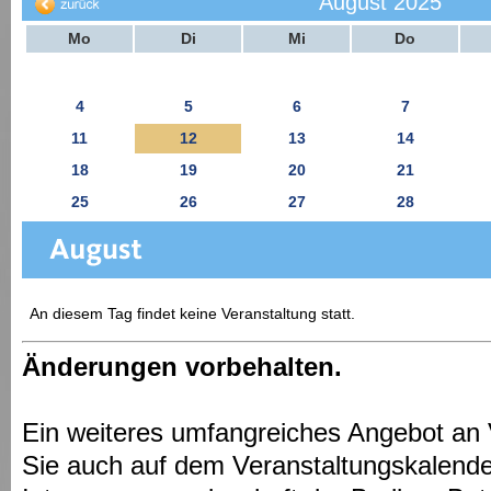
August 2025
Mo
Di
Mi
Do
4
5
6
7
11
12
13
14
18
19
20
21
25
26
27
28
An diesem Tag findet keine Veranstaltung statt.
Änderungen vorbehalten.
Ein weiteres umfangreiches Angebot an 
Sie auch auf dem Veranstaltungskalende