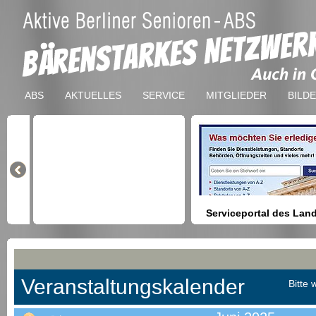
ABS
AKTUELLES
SERVICE
MITGLIEDER
BILD
Serviceportal des Lan
Berlin
Hilfestellung beim Finden vo
Dienstleistungen, Formulare,
Anmeldung bei Ämtern usw.
Veranstaltungskalender
Bitte 