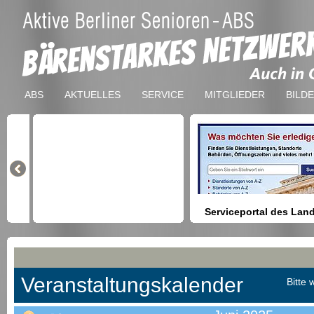
ABS
AKTUELLES
SERVICE
MITGLIEDER
BILD
Serviceportal des Lan
Berlin
Hilfestellung beim Finden vo
Dienstleistungen, Formulare,
Anmeldung bei Ämtern usw.
Veranstaltungskalender
Bitte 