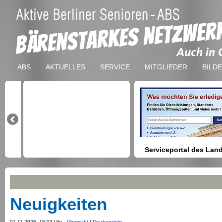
ABS
AKTUELLES
SERVICE
MITGLIEDER
BILD
Serviceportal des Lan
Berlin
Hilfestellung beim Finden vo
Dienstleistungen, Formulare,
Anmeldung bei Ämtern usw.
Neuigkeiten
01.11.2025, 15:03 Uhr
Übersicht
|
Druckansicht